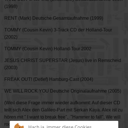
(1998)
RENT (Mark) Deutsche Gesamtaufnahme (1999)
TOMMY (Cousin Kevin) 3-Track CD der Holland-Tour
(2002)
TOMMY (Cousin Kevin) Holland-Tour 2002
JESUS CHRIST SUPERSTAR (Jesus) live in Remscheid
(2003)
FREAK OUT! (Detlef) Hamburg-Cast (2004)
WE WILL ROCK YOU Deutsche Originalaufnahme (2005)
(Weil diese Frage immer wieder aufkommt: Auf dieser CD
teilt sich Alex den Galileo-Part mit Serkan Kaya. Alex ist zu
hören mit " I want to break free", "Hammer to fall", We will
rock you" und " We are the champions".)
Hach ja, immer diese Cookies...