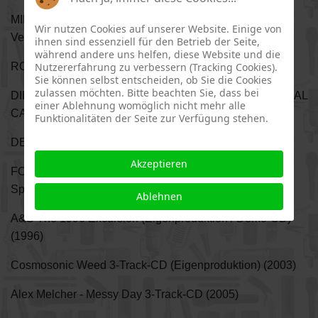
MILESTONES 2006 Live-Aufnahme gleichnamiger
Wir nutzen Cookies auf unserer Website. Einige von
Veranstaltung (2007)
ihnen sind essenziell für den Betrieb der Seite,
während andere uns helfen, diese Website und die
ROCKVILLE (Brian Carr) Original Cast Amstetten (2009)
Nutzererfahrung zu verbessern (Tracking Cookies).
Sie können selbst entscheiden, ob Sie die Cookies
zulassen möchten. Bitte beachten Sie, dass bei
DIE TAGEBÜCHER VON ADAM & EVA (Adam) ORIGINAL
einer Ablehnung womöglich nicht mehr alle
CAST (2012)
Funktionalitäten der Seite zur Verfügung stehen.
DER ACHTSAME TIGER (Tiger) (2021)
Akzeptieren
FOR THE CHILDREN Benefiz-Single Artists In Divine
Spirit (2007)
Ablehnen
A&S The 1996 Excursion (Eigenproduktion / Demo-CD)
(1996)
Cosmosonic Weed 3-Track-CD (Eigenproduktion) (2003)
Alex Melcher - Messy Day 3-Track-CD (2005)