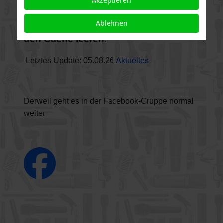
Akzeptieren
und da die Seite nochmal
Ablehnen
aktualisieren müsst, vielleicht auch
den Cache leeren.
Letztes Update: 05.08.26
Aktuelles
Derweil geht es in der Facebook-Gruppe normal
weiter